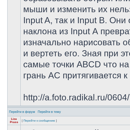
мыши и изменить их нель
Input A, так и Input B. О
наклона из Input А превра
изначально нарисовать об
и вертеть его. Зная при э
самые точки ABCD что на
грань AC притягивается к 
http://a.foto.radikal.ru/06
Перейти в форум
Перейти в тему
Liza
[
Перейти к сообщению
]
Prass