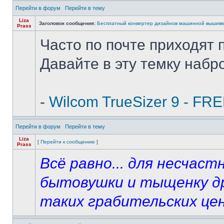
Перейти в форум
Перейти в тему
Liza
Заголовок сообщения:
Бесплатный конвертер дизайнов машинной вышивк
Prass
Часто по почте приходят 
Давайте в эту темку набр
-
Wilcom TrueSizer 9 - FRE
Перейти в форум
Перейти в тему
Liza
[
Перейти к сообщению
]
Prass
Всё равно... для несчас
бытовушки и тыщенку др
таких грабительских цен 