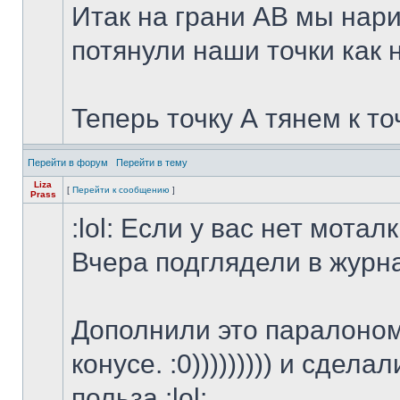
Итак на грани АВ мы нари
потянули наши точки как н
Теперь точку А тянем к точ
Перейти в форум
Перейти в тему
Liza
[
Перейти к сообщению
]
Prass
:lol: Если у вас нет мотал
Вчера подглядели в журна
Дополнили это паралоном
конусе. :0))))))))) и сдел
польза :lol: