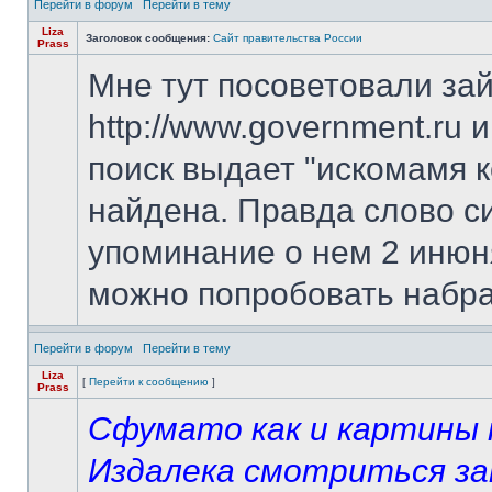
Перейти в форум
Перейти в тему
Liza
Заголовок сообщения:
Сайт правительства России
Prass
Мне тут посоветовали зай
http://www.government.ru 
поиск выдает "искомамя к
найдена. Правда слово си
упоминание о нем 2 инюня
можно попробовать набрать
Перейти в форум
Перейти в тему
Liza
[
Перейти к сообщению
]
Prass
Сфумато как и картины н
Издалека смотриться за