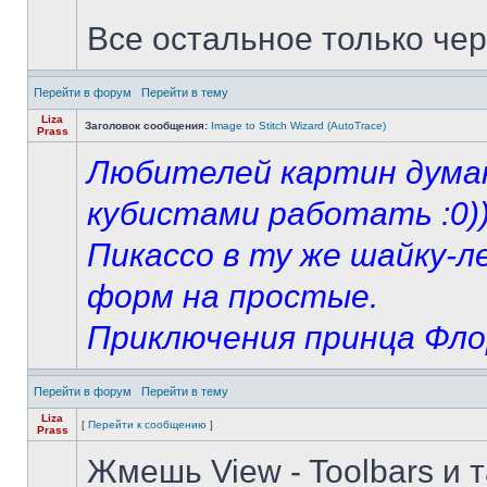
Все остальное только чер
Перейти в форум
Перейти в тему
Liza
Заголовок сообщения:
Image to Stitch Wizard (AutoTrace)
Prass
Любителей картин думаю
кубистами работать :0))
Пикассо в ту же шайку-л
форм на простые.
Приключения принца Флори
Перейти в форум
Перейти в тему
Liza
[
Перейти к сообщению
]
Prass
Жмешь View - Toolbars и 