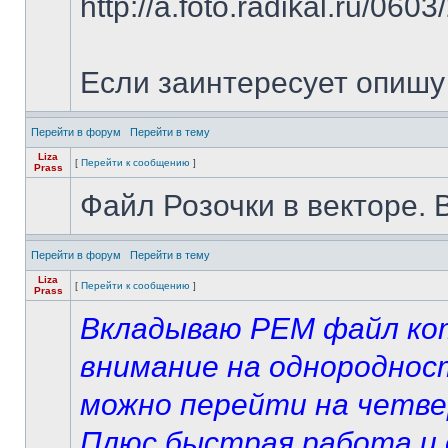
http://a.foto.radikal.ru/060
Если заинтересует опишу
Перейти в форум
Перейти в тему
Liza
[
Перейти к сообщению
]
Prass
Файл Розочки в векторе. 
Перейти в форум
Перейти в тему
Liza
[
Перейти к сообщению
]
Prass
Вкладываю PEM файл кот
внимание на однородност
можно перейти на четвер
Плюс быстрая работа и