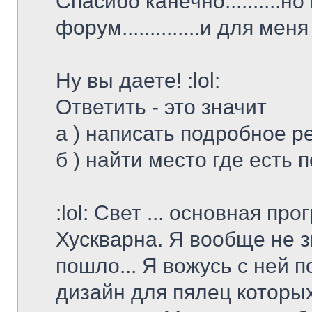
Спасибо канечно..........н
форум..............и для м
Ну вы даете! :lol:
Ответить - это значит
а ) написать подробное 
б ) найти место где есть
:lol: Свет ... основная п
Хускварна. Я вообще не з
пошло... Я вожусь с ней 
дизайн для пялец которых 