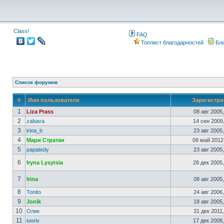
Class!
FAQ
Топлист благодарностей
Бла
Список форумов
#
Имя пользователя
Зарегистр
1
Liza Prass
08 авг 2005
2
zabava
14 сен 2009
3
irina_b
23 авг 2005
4
Мари Стратан
09 май 2012
5
papatedy
23 авг 2005
6
Iryna Lysytsia
28 дек 2005
7
Irina
08 авг 2005
8
Tonito
24 авг 2006
9
Jonik
18 авг 2005
10
Олик
31 дек 2011
11
iuoriv
17 дек 2008