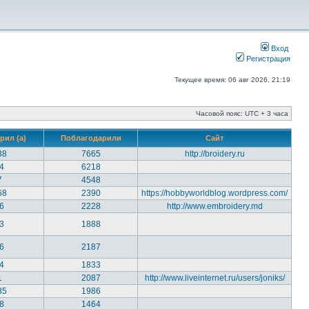
Вход
Регистрация
Текущее время: 06 авг 2026, 21:19
Часовой пояс: UTC + 3 часа
рил (а)
Поблагодарили
Сайт
38
7665
http://broidery.ru
4
6218
7
4548
68
2390
https://hobbyworldblog.wordpress.com/
6
2228
http://www.embroidery.md
3
1888
6
2187
4
1833
1
2087
http://www.liveinternet.ru/users/joniks/
85
1986
8
1464