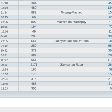
3002
45
, 15:10
480
13
, 18:08
888
Ликвид-Мастер
15
, 21:34
66
6
, 02:15
1650
Мастер по Жаккарду
71
, 21:26
194
7
, 10:56
49
11
, 12:06
288
39
 04:44
1333
Заслуженая Кошатница
3
, 21:35
289
96
, 04:19
379
30
, 19:32
2090
28
, 10:41
561
11
, 08:27
2171
Железная Леди
26
, 20:23
165
5
, 18:58
178
15
, 15:57
315
21
, 22:53
468
21
, 11:48
300
, 12:03