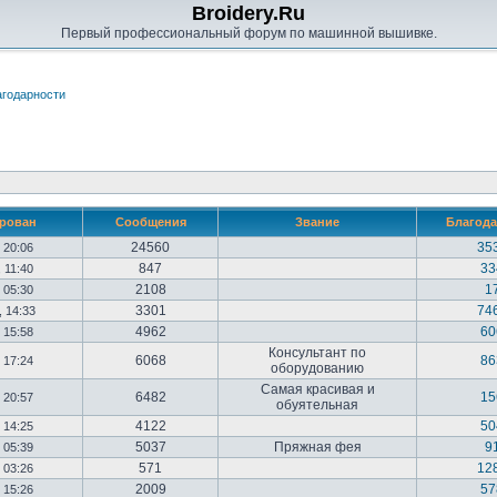
Broidery.Ru
Первый профессиональный форум по машинной вышивке.
годарности
ирован
Сообщения
Звание
Благода
24560
35
, 20:06
847
33
, 11:40
2108
1
, 05:30
3301
74
, 14:33
4962
60
, 15:58
Консультант по
6068
86
, 17:24
оборудованию
Самая красивая и
6482
15
, 20:57
обуятельная
4122
50
, 14:25
5037
Пряжная фея
9
, 05:39
571
12
, 03:26
2009
57
, 15:26