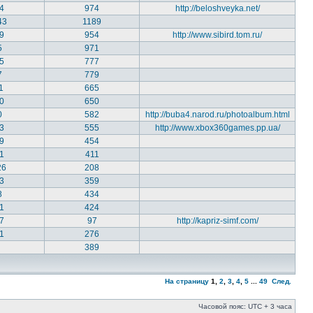
4
974
http://beloshveyka.net/
43
1189
9
954
http://www.sibird.tom.ru/
5
971
5
777
7
779
1
665
0
650
0
582
http://buba4.narod.ru/photoalbum.html
3
555
http://www.xbox360games.pp.ua/
9
454
1
411
26
208
3
359
8
434
1
424
7
97
http://kapriz-simf.com/
1
276
0
389
На страницу
1
,
2
,
3
,
4
,
5
...
49
След.
Часовой пояс: UTC + 3 часа