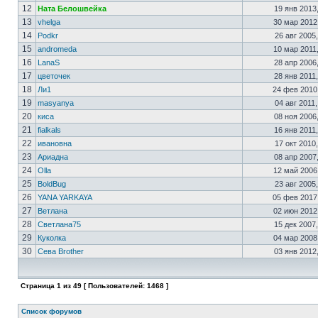
12
Ната Белошвейка
19 янв 2013
13
vhelga
30 мар 2012
14
Podkr
26 авг 2005
15
andromeda
10 мар 2011
16
LanaS
28 апр 2006
17
цветочек
28 янв 2011
18
Ли1
24 фев 2010
19
masyanya
04 авг 2011,
20
киса
08 ноя 2006
21
fialkals
16 янв 2011
22
ивановна
17 окт 2010
23
Ариадна
08 апр 2007
24
Olla
12 май 2006
25
BoldBug
23 авг 2005
26
YANA YARKAYA
05 фев 2017
27
Ветлана
02 июн 2012
28
Светлана75
15 дек 2007
29
Куколка
04 мар 2008
30
Сева Brother
03 янв 2012
Страница
1
из
49
[ Пользователей: 1468 ]
Список форумов