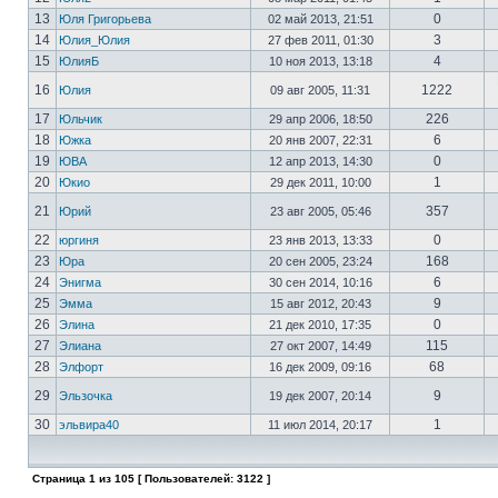
13
0
Юля Григорьева
02 май 2013, 21:51
14
3
Юлия_Юлия
27 фев 2011, 01:30
15
4
ЮлияБ
10 ноя 2013, 13:18
16
1222
Юлия
09 авг 2005, 11:31
17
226
Юльчик
29 апр 2006, 18:50
18
6
Южка
20 янв 2007, 22:31
19
0
ЮВА
12 апр 2013, 14:30
20
1
Юкио
29 дек 2011, 10:00
21
357
Юрий
23 авг 2005, 05:46
22
0
юргиня
23 янв 2013, 13:33
23
168
Юра
20 сен 2005, 23:24
24
6
Энигма
30 сен 2014, 10:16
25
9
Эмма
15 авг 2012, 20:43
26
0
Элина
21 дек 2010, 17:35
27
115
Элиана
27 окт 2007, 14:49
28
68
Элфорт
16 дек 2009, 09:16
29
9
Эльзочка
19 дек 2007, 20:14
30
1
эльвира40
11 июл 2014, 20:17
Страница
1
из
105
[ Пользователей: 3122 ]