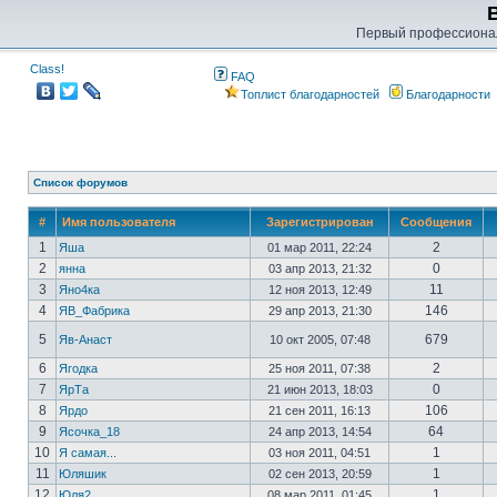
Первый профессиона
Class!
FAQ
Топлист благодарностей
Благодарности
Список форумов
#
Имя пользователя
Зарегистрирован
Сообщения
1
2
Яша
01 мар 2011, 22:24
2
0
янна
03 апр 2013, 21:32
3
11
Яно4ка
12 ноя 2013, 12:49
4
146
ЯВ_Фабрика
29 апр 2013, 21:30
5
679
Яв-Анаст
10 окт 2005, 07:48
6
2
Ягодка
25 ноя 2011, 07:38
7
0
ЯрТа
21 июн 2013, 18:03
8
106
Ярдо
21 сен 2011, 16:13
9
64
Ясочка_18
24 апр 2013, 14:54
10
1
Я самая...
03 ноя 2011, 04:51
11
1
Юляшик
02 сен 2013, 20:59
12
1
Юля2
08 мар 2011, 01:45