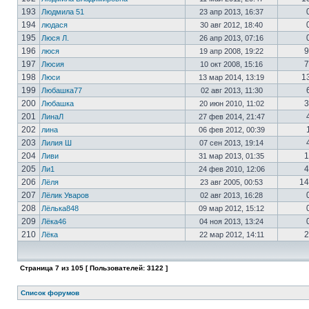
193
Людмила 51
23 апр 2013, 16:37
194
людася
30 авг 2012, 18:40
195
Люся Л.
26 апр 2013, 07:16
196
9
люся
19 апр 2008, 19:22
197
7
Люсия
10 окт 2008, 15:16
198
1
Люси
13 мар 2014, 13:19
199
Любашка77
02 авг 2013, 11:30
200
3
Любашка
20 июн 2010, 11:02
201
ЛинаЛ
27 фев 2014, 21:47
202
лина
06 фев 2012, 00:39
203
Лилия Ш
07 сен 2013, 19:14
204
1
Ливи
31 мар 2013, 01:35
205
4
Ли1
24 фев 2010, 12:06
206
14
Лёля
23 авг 2005, 00:53
207
Лёлик Уваров
02 авг 2013, 16:28
208
Лёлька848
09 мар 2012, 15:12
209
Лёка46
04 ноя 2013, 13:24
210
2
Лёка
22 мар 2012, 14:11
Страница
7
из
105
[ Пользователей: 3122 ]
Список форумов