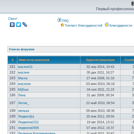
Первый профессиона
Class!
FAQ
Топлист благодарностей
Благодарности
Список форумов
#
Имя пользователя
Зарегистрирован
Сооб
181
масяня11
02 апр 2014, 10:43
182
масяня
05 дек 2011, 16:27
183
7
Маска
27 янв 2008, 01:18
184
масенок
03 июн 2014, 06:18
185
2
М@ша
04 ноя 2011, 21:23
186
3
Ляна
31 авг 2009, 09:34
187
3
Лютик_
22 май 2010, 06:54
188
7
люлька
09 июн 2010, 08:36
189
2
Людмил]{а
20 янв 2012, 09:56
190
Людмила1311
19 авг 2014, 13:12
191
5
людмила0406
07 апр 2012, 16:37
192
1
Людмила Владимировна
11 май 2011, 20:47