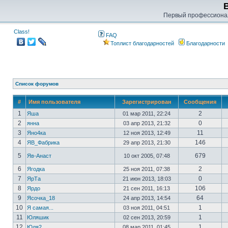
Первый профессиона
Class!
FAQ
Топлист благодарностей
Благодарности
Список форумов
#
Имя пользователя
Зарегистрирован
Сообщения
1
2
Яша
01 мар 2011, 22:24
2
0
янна
03 апр 2013, 21:32
3
11
Яно4ка
12 ноя 2013, 12:49
4
146
ЯВ_Фабрика
29 апр 2013, 21:30
5
679
Яв-Анаст
10 окт 2005, 07:48
6
2
Ягодка
25 ноя 2011, 07:38
7
0
ЯрТа
21 июн 2013, 18:03
8
106
Ярдо
21 сен 2011, 16:13
9
64
Ясочка_18
24 апр 2013, 14:54
10
1
Я самая...
03 ноя 2011, 04:51
11
1
Юляшик
02 сен 2013, 20:59
12
1
Юля2
08 мар 2011, 01:45