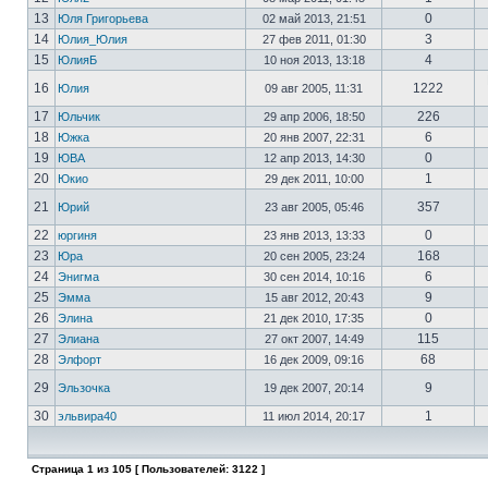
13
0
Юля Григорьева
02 май 2013, 21:51
14
3
Юлия_Юлия
27 фев 2011, 01:30
15
4
ЮлияБ
10 ноя 2013, 13:18
16
1222
Юлия
09 авг 2005, 11:31
17
226
Юльчик
29 апр 2006, 18:50
18
6
Южка
20 янв 2007, 22:31
19
0
ЮВА
12 апр 2013, 14:30
20
1
Юкио
29 дек 2011, 10:00
21
357
Юрий
23 авг 2005, 05:46
22
0
юргиня
23 янв 2013, 13:33
23
168
Юра
20 сен 2005, 23:24
24
6
Энигма
30 сен 2014, 10:16
25
9
Эмма
15 авг 2012, 20:43
26
0
Элина
21 дек 2010, 17:35
27
115
Элиана
27 окт 2007, 14:49
28
68
Элфорт
16 дек 2009, 09:16
29
9
Эльзочка
19 дек 2007, 20:14
30
1
эльвира40
11 июл 2014, 20:17
Страница
1
из
105
[ Пользователей: 3122 ]