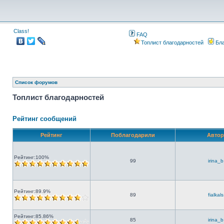
Class!
FAQ
Топлист благодарностей
Бла
Список форумов
Топлист благодарностей
Рейтинг сообщений
Рейтинг
Поблагодарили
Автор
Рейтинг:100%
99
irina_b
Рейтинг:89.9%
89
fialkals
Рейтинг:85.86%
85
irina_b