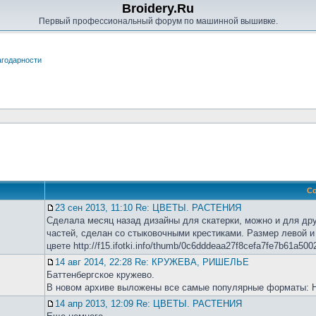
Broidery.Ru
Первый профессиональный форум по машинной вышивке.
годарности
С
23 сен 2013, 11:10 Re: ЦВЕТЫ. РАСТЕНИЯ
Сделала месяц назад дизайны для скатерки, можно и для дру
частей, сделан со стыковочными крестиками. Размер левой и
цвете http://f15.ifotki.info/thumb/0c6dddeaa27f8cefa7fe7b61a5002
14 авг 2014, 22:28 Re: КРУЖЕВА, РИШЕЛЬЕ
Баттенбергское кружево.
В новом архиве выложены все самые популярные форматы: HU
14 апр 2013, 12:09 Re: ЦВЕТЫ. РАСТЕНИЯ