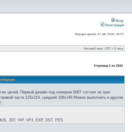
Вход
Регистрация
Текущее время: 07 авг 2026, 06:57
Часовой пояс: UTC + 3 часа
Страница
1
из
1624
ообщение
гих целей. Первый дизайн под номером 0087 состоит из трех
 правой части 125х214, средней 108х146 Можно выполнить в другом
...
S, JEF, VIP, VP3, EXP, DST, PES.