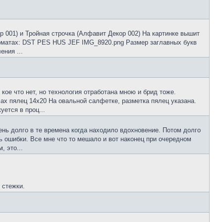
р 001) и Тройная строчка (Алфавит Декор 002) На картинке вышит
рматах: DST PES HUS JEF IMG_8920.png Размер заглавных букв
ения ...
кое что нет, но технология отработана мною и брид тоже.
ах пялец 14х20 На овальной салфетке, разметка пялец указана.
ется в проц...
ень долго в те времена когда находило вдохновение. Потом долго
ь ошибки. Все мне что то мешало и вот наконец при очередном
 это...
 стежки.