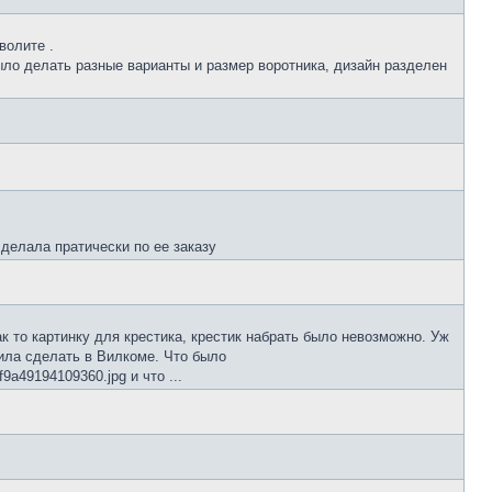
волите .
ло делать разные варианты и размер воротника, дизайн разделен
 делала пратически по ее заказу
ак то картинку для крестика, крестик набрать было невозможно. Уж
шила сделать в Вилкоме. Что было
f9a49194109360.jpg и что ...