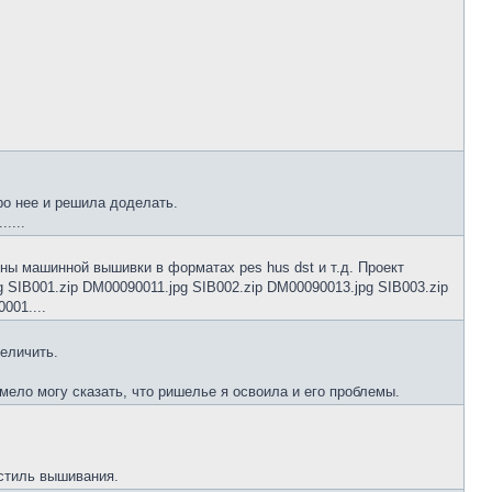
ро нее и решила доделать.
....
йны машинной вышивки в форматах pes hus dst и т.д. Проект
SIB001.zip DM00090011.jpg SIB002.zip DM00090013.jpg SIB003.zip
001....
величить.
мело могу сказать, что ришелье я освоила и его проблемы.
 стиль вышивания.