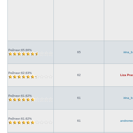
Рейтинг:65.66%
65
irina_b
Рейтинг:62.63%
62
Liza Pra
Рейтинг:61.62%
61
irina_b
Рейтинг:61.62%
61
androme