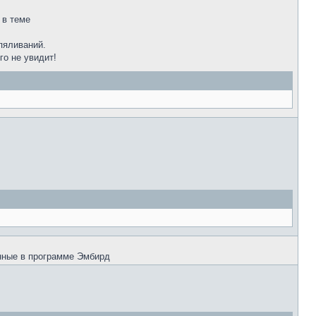
 в теме
пяливаний.
го не увидит!
нные в программе Эмбирд