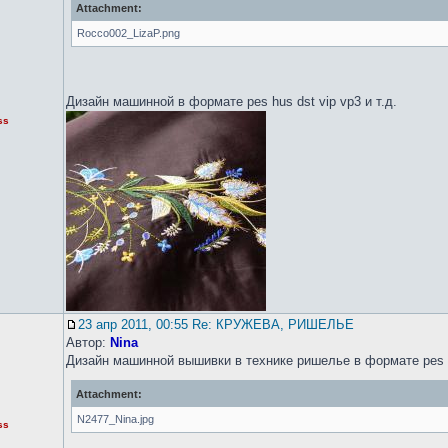
Attachment:
Rocco002_LizaP.png
Дизайн машинной в формате pes hus dst vip vp3 и т.д.
ss
23 апр 2011, 00:55 Re: КРУЖЕВА, РИШЕЛЬЕ
Автор:
Nina
Дизайн машинной вышивки в технике ришелье в формате pes
Attachment:
N2477_Nina.jpg
ss