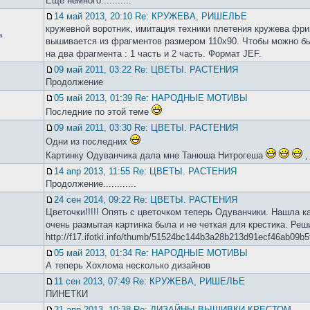
Еще немного...........
14 май 2013, 20:10 Re: КРУЖЕВА, РИШЕЛЬЕ
кружевной воротник, имитация техники плетения кружева фри
а
вышивается из фрагментов размером 110х90. Чтобы можно бы
на два фрагмента : 1 часть и 2 часть. Формат JEF.
09 май 2011, 03:22 Re: ЦВЕТЫ. РАСТЕНИЯ
Продолжение
05 май 2013, 01:39 Re: НАРОДНЫЕ МОТИВЫ
Последние по этой теме
09 май 2011, 03:30 Re: ЦВЕТЫ. РАСТЕНИЯ
Одни из последних
Картинку Одуванчика дала мне Танюша Нитрогеша
,
14 апр 2013, 11:55 Re: ЦВЕТЫ. РАСТЕНИЯ
Продолжение............
24 сен 2014, 09:22 Re: ЦВЕТЫ. РАСТЕНИЯ
Цветочки!!!!! Опять с цветочком теперь Одуванчики. Нашла к
очень размытая картинка была и не четкая для крестика. Ре
http://f17.ifotki.info/thumb/51524bc144b3a28b213d91ecf46ab09b5
05 май 2013, 01:34 Re: НАРОДНЫЕ МОТИВЫ
А теперь Хохлома несколько дизайнов
11 сен 2013, 07:49 Re: КРУЖЕВА, РИШЕЛЬЕ
ПИНЕТКИ
21 апр 2013, 10:38 Re: ДИЗАЙНЫ ВЫШИВКИ КРЕСТОМ