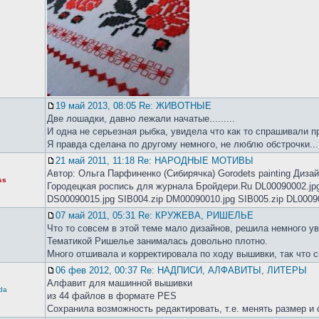
19 май 2013, 08:05 Re: ЖИВОТНЫЕ
Две лошадки, давно лежали начатые.........
И одна не серьезная рыбка, увидела что как то спрашивали п
Я правда сделана по другому немного, не люблю обстрочки.....
21 май 2011, 11:18 Re: НАРОДНЫЕ МОТИВЫ
Автор: Ольга Парфиненко (Сибирячка) Gorodets painting Диза
ss
Городецкая роспись для журнала Бройдери.Ru DL00090002.jpg 
DS00090015.jpg SIB004.zip DM00090010.jpg SIB005.zip DL00090
07 май 2011, 05:31 Re: КРУЖЕВА, РИШЕЛЬЕ
Что то совсем в этой теме мало дизайнов, решила немного у
Тематикой Ришелье занималась довольно плотно.
Много отшивала и корректировала по ходу вышивки, так что с
06 фев 2012, 00:37 Re: НАДПИСИ, АЛФАВИТЫ, ЛИТЕРЫ
Алфавит для машинной вышивки
da
из 44 файлов в формате PES
Сохранила возможность редактировать, т.е. менять размер и