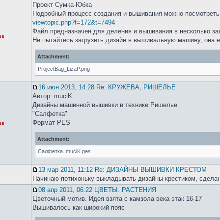
Проект Сумка-Юбка
Подробный процесс создания и вышивания можно посмотреть
viewtopic.php?f=172&t=7494
Файл предназначен для деления и вышивания в несколько за
ss
Не пытайтесь загрузить дизайн в вышивальную машину, она е
Attachment:
ProjectBag_LizaP.png
16 июн 2013, 14:28 Re: КРУЖЕВА, РИШЕЛЬЕ
Автор: muciK
Дизайны машинной вышивки в технике Ришелье
"Салфетка"
Формат PES
ss
Attachment:
Салфетка_muciK.pes
13 мар 2011, 11:12 Re: ДИЗАЙНЫ ВЫШИВКИ КРЕСТОМ
Начинаю потихоньку выкладывать дизайны крестиком, сдела
08 апр 2011, 06:22 ЦВЕТЫ. РАСТЕНИЯ
Цветочный мотив. Идея взята с камзола века этак 16-17
Вышивалось как широкий пояс