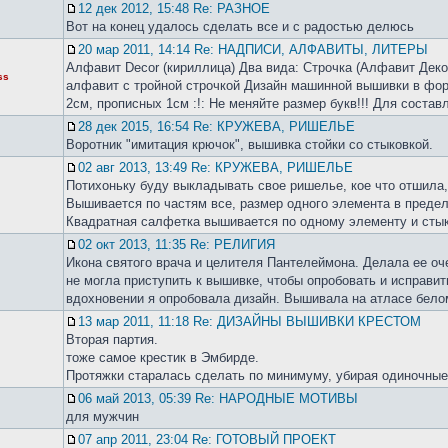
12 дек 2012, 15:48 Re: РАЗНОЕ
Вот на конец удалось сделать все и с радостью делюсь
20 мар 2011, 14:14 Re: НАДПИСИ, АЛФАВИТЫ, ЛИТЕРЫ
Алфавит Decor (кириллица) Два вида: Строчка (Алфавит Деко
ss
алфавит с тройной строчкой Дизайн машинной вышивки в фо
2см, прописных 1см :!: Не меняйте размер букв!!! Для составл
28 дек 2015, 16:54 Re: КРУЖЕВА, РИШЕЛЬЕ
Воротник "имитация крючок", вышивка стойки со стыковкой.
02 авг 2013, 13:49 Re: КРУЖЕВА, РИШЕЛЬЕ
Потихоньку буду выкладывать свое ришелье, кое что отшила, 
Вышивается по частям все, размер одного элемента в предел
Квадратная салфетка вышивается по одному элементу и стыку
02 окт 2013, 11:35 Re: РЕЛИГИЯ
Икона святого врача и целителя Пантелеймона. Делала ее оч
не могла приступить к вышивке, чтобы опробовать и исправит
вдохновении я опробовала дизайн. Вышивала на атласе белом,
13 мар 2011, 11:18 Re: ДИЗАЙНЫ ВЫШИВКИ КРЕСТОМ
Вторая партия.
тоже самое крестик в Эмбирде.
Протяжки старалась сделать по минимуму, убирая одиночные
06 май 2013, 05:39 Re: НАРОДНЫЕ МОТИВЫ
для мужчин
07 апр 2011, 23:04 Re: ГОТОВЫЙ ПРОЕКТ