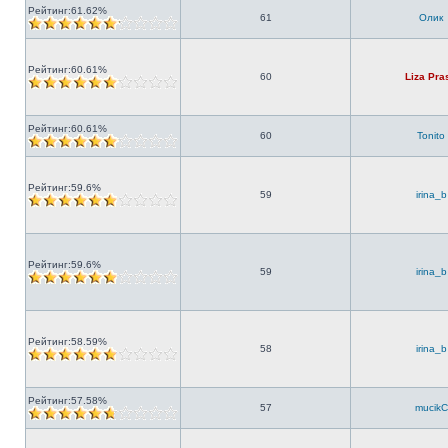
Рейтинг:61.62%
61
Олик
Рейтинг:60.61%
60
Liza Pra
Рейтинг:60.61%
60
Tonito
Рейтинг:59.6%
59
irina_b
Рейтинг:59.6%
59
irina_b
Рейтинг:58.59%
58
irina_b
Рейтинг:57.58%
57
mucikC