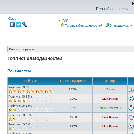
Первый профессиона
Class!
FAQ
Топлист благодарностей
Благодарности
Список форумов
Топлист благодарностей
Рейтинг тем
Рейтинг
Поблагодарили
Автор
Рейтинг:100%
13784
Гость
Рейтинг:40.34%
5561
Liza Prass
Рейтинг:16.16%
2227
Мари Стратан
Рейтинг:13.92%
1919
Liza Prass
Рейтинг:13.6%
1875
Liza Prass
Рейтинг:11.72%