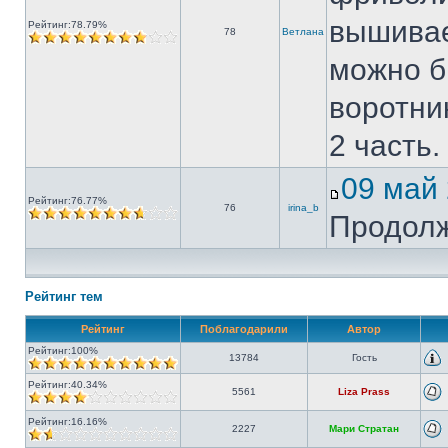
вышивае
Рейтинг:78.79%
78
Ветлана
можно б
воротни
2 часть.
09 май
Рейтинг:76.77%
76
irina_b
Продол
Рейтинг тем
Рейтинг
Поблагодарили
Автор
Рейтинг:100%
13784
Гость
Рейтинг:40.34%
5561
Liza Prass
Рейтинг:16.16%
2227
Мари Стратан