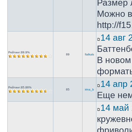
Размер 
Можно в
http://f
14 авг
Баттенб
Рейтинг:89.9%
89
fialkals
В новом
форматы
14 апр
Рейтинг:85.86%
85
irina_b
Еще немно
14 май
кружевн
фриволи