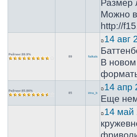
Размер 
Можно в
http://f
14 авг
Баттенб
Рейтинг:89.9%
89
fialkals
В новом
форматы
14 апр
Рейтинг:85.86%
85
irina_b
Еще немно
14 май
кружевн
фриволи