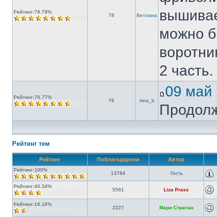
вышивае
Рейтинг:78.79%
78
Ветлана
можно б
воротни
2 часть.
09 май
Рейтинг:76.77%
76
irina_b
Продол
Рейтинг тем
Рейтинг
Поблагодарили
Автор
Рейтинг:100%
13784
Гость
Рейтинг:40.34%
5561
Liza Prass
Рейтинг:16.16%
2227
Мари Стратан