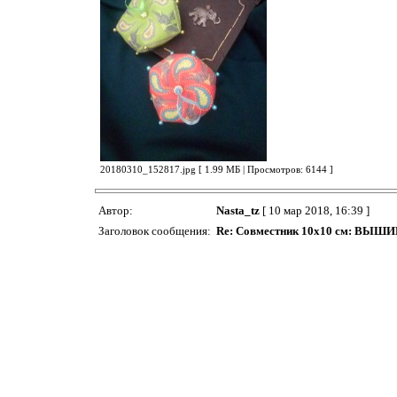
20180310_152817.jpg [ 1.99 МБ | Просмотров: 6144 ]
Автор:
Nasta_tz
[ 10 мар 2018, 16:39 ]
Заголовок сообщения:
Re: Совместник 10х10 см: ВЫ
Мари! Это отчет. Может сшила неправильно, так вот получ
Автор:
Rajduga
[ 12 мар 2018, 01:44 ]
Заголовок сообщения:
Re: Совместник 10х10 см: ВЫ
Бискорню №6 готова. Такой симпатичний дизайн с завиткам