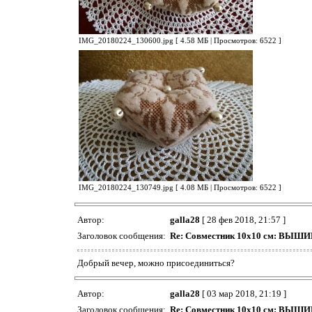
IMG_20180224_130600.jpg [ 4.58 МБ | Просмотров: 6522 ]
IMG_20180224_130749.jpg [ 4.08 МБ | Просмотров: 6522 ]
Автор:
galla28
[ 28 фев 2018, 21:57 ]
Заголовок сообщения:
Re: Совместник 10х10 см: ВЫ
Добрый вечер, можно присоединиться?
Автор:
galla28
[ 03 мар 2018, 21:19 ]
Заголовок сообщения:
Re: Совместник 10х10 см: ВЫ