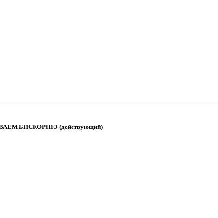
ШИВАЕМ БИСКОРНЮ (действующий)
илось.
ШИВАЕМ БИСКОРНЮ (действующий)
и. Спасибо за дизайн.