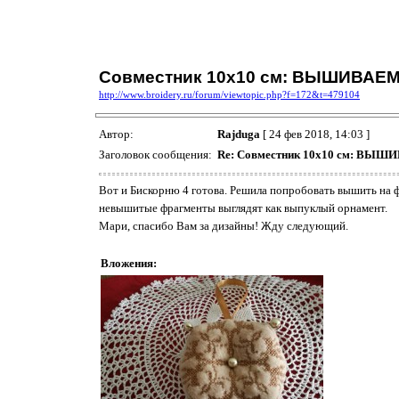
Совместник 10х10 см: ВЫШИВАЕМ
http://www.broidery.ru/forum/viewtopic.php?f=172&t=479104
Автор:
Rajduga
[ 24 фев 2018, 14:03 ]
Заголовок сообщения:
Re: Совместник 10х10 см: ВЫ
Вот и Бискорню 4 готова. Решила попробовать вышить на фл
невышитые фрагменты выглядят как выпуклый орнамент.
Мари, спасибо Вам за дизайны! Жду следующий.
Вложения: