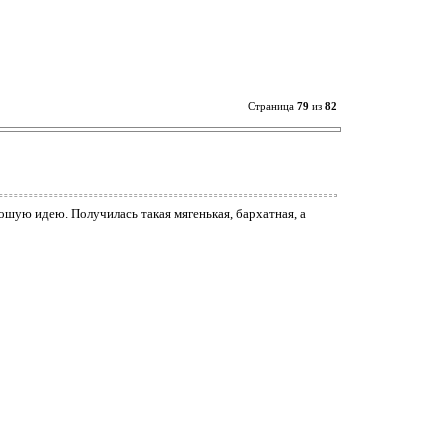
Страница
79
из
82
рошую идею. Получилась такая мягенькая, бархатная, а