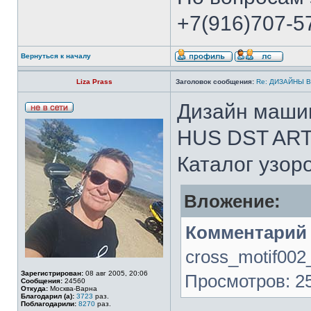
+7(916)707-57
Вернуться к началу
Liza Prass
Заголовок сообщения:
Re: ДИЗАЙНЫ 
Дизайн маши
HUS DST AR
Каталог узор
Вложение:
Комментарий 
cross_motif002_
Зарегистрирован:
08 авг 2005, 20:06
Просмотров: 25
Сообщения:
24560
Откуда:
Москва-Варна
Благодарил (а):
3723
раз.
Поблагодарили:
8270
раз.