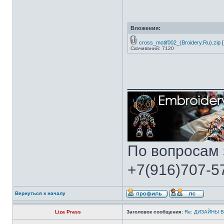
Вложения:
cross_motif002_(Broidery.Ru).zip
[
Скачиваний: 7120
___________
По вопросам 
+7(916)707-57
Вернуться к началу
Liza Prass
Заголовок сообщения:
Re: ДИЗАЙНЫ 