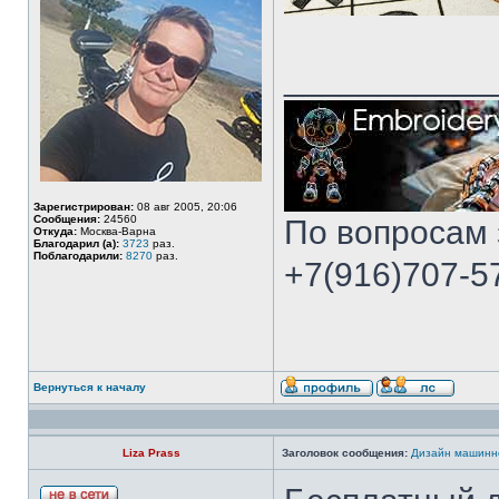
___________
Зарегистрирован:
08 авг 2005, 20:06
Сообщения:
24560
По вопросам 
Откуда:
Москва-Варна
Благодарил (а):
3723
раз.
Поблагодарили:
8270
раз.
+7(916)707-57
Вернуться к началу
Liza Prass
Заголовок сообщения:
Дизайн машинно