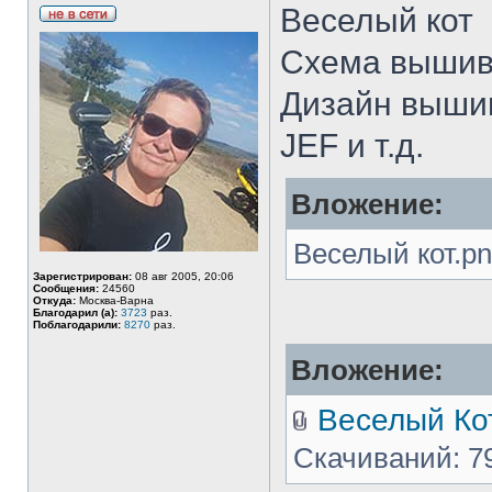
Веселый кот
Схема вышивк
Дизайн выши
JEF и т.д.
Вложение:
Веселый кот.pn
Зарегистрирован:
08 авг 2005, 20:06
Сообщения:
24560
Откуда:
Москва-Варна
Благодарил (а):
3723
раз.
Поблагодарили:
8270
раз.
Вложение:
Веселый Кот
Скачиваний: 7