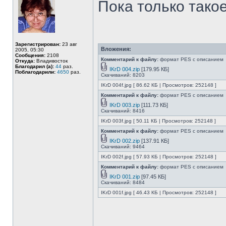
Пока только такое
Зарегистрирован:
23 авг
Вложения:
2005, 05:30
Сообщения:
2108
Комментарий к файлу:
формат PES с описанием
Откуда:
Владивосток
Благодарил (а):
44
раз.
IKrD 004.zip
[179.95 КБ]
Поблагодарили:
4650
раз.
Скачиваний: 8203
IKrD 004f.jpg [ 86.62 КБ | Просмотров: 252148 ]
Комментарий к файлу:
формат PES с описанием
IKrD 003.zip
[111.73 КБ]
Скачиваний: 8416
IKrD 003f.jpg [ 50.11 КБ | Просмотров: 252148 ]
Комментарий к файлу:
формат PES с описанием
IKrD 002.zip
[137.91 КБ]
Скачиваний: 9464
IKrD 002f.jpg [ 57.93 КБ | Просмотров: 252148 ]
Комментарий к файлу:
формат PES с описанием
IKrD 001.zip
[97.45 КБ]
Скачиваний: 8484
IKrD 001f.jpg [ 46.43 КБ | Просмотров: 252148 ]