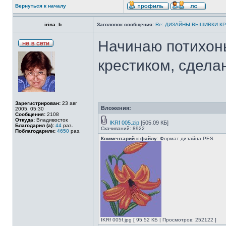
Вернуться к началу
irina_b
Заголовок сообщения:
Re: ДИЗАЙНЫ ВЫШИВКИ К
Начинаю потихон
крестиком, сдел
Зарегистрирован:
23 авг
Вложения:
2005, 05:30
Сообщения:
2108
Откуда:
Владивосток
IKRf 005.zip
[505.09 КБ]
Благодарил (а):
44
раз.
Скачиваний: 8922
Поблагодарили:
4650
раз.
Комментарий к файлу:
Формат дизайна PES
IKRf 005f.jpg [ 95.52 КБ | Просмотров: 252122 ]