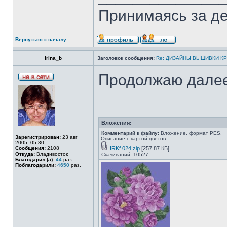
Принимаясь за де
Вернуться к началу
irina_b
Заголовок сообщения:
Re: ДИЗАЙНЫ ВЫШИВКИ К
Продолжаю дале
Вложения:
Комментарий к файлу:
Вложение, формат PES.
Зарегистрирован:
23 авг
Описание с картой цветов.
2005, 05:30
Сообщения:
2108
IRKf 024.zip
[257.87 КБ]
Откуда:
Владивосток
Скачиваний: 10527
Благодарил (а):
44
раз.
Поблагодарили:
4650
раз.