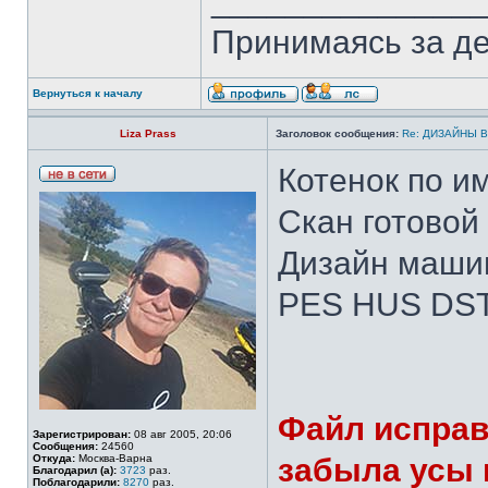
______________
Принимаясь за де
Вернуться к началу
Liza Prass
Заголовок сообщения:
Re: ДИЗАЙНЫ 
Котенок по и
Скан готовой
Дизайн машин
PES HUS DST
Файл исправ
Зарегистрирован:
08 авг 2005, 20:06
Сообщения:
24560
Откуда:
Москва-Варна
забыла усы 
Благодарил (а):
3723
раз.
Поблагодарили:
8270
раз.