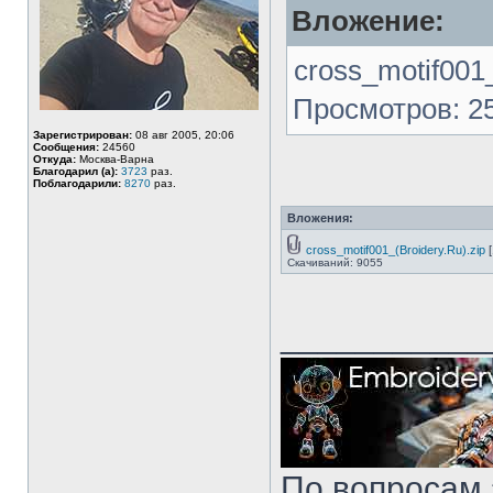
Вложение:
cross_motif001_
Просмотров: 25
Зарегистрирован:
08 авг 2005, 20:06
Сообщения:
24560
Откуда:
Москва-Варна
Благодарил (а):
3723
раз.
Поблагодарили:
8270
раз.
Вложения:
cross_motif001_(Broidery.Ru).zip
[
Скачиваний: 9055
___________
По вопросам 