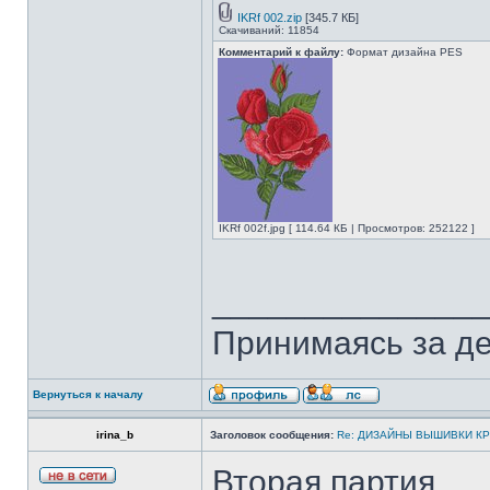
IKRf 002.zip
[345.7 КБ]
Скачиваний: 11854
Комментарий к файлу:
Формат дизайна PES
IKRf 002f.jpg [ 114.64 КБ | Просмотров: 252122 ]
______________
Принимаясь за де
Вернуться к началу
irina_b
Заголовок сообщения:
Re: ДИЗАЙНЫ ВЫШИВКИ К
Вторая партия.