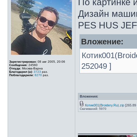
По картинке 
Дизайн маши
PES HUS JEF 
Вложение:
Котик001(Broid
Зарегистрирован:
08 авг 2005, 20:06
252049 ]
Сообщения:
24560
Откуда:
Москва-Варна
Благодарил (а):
3723
раз.
Поблагодарили:
8270
раз.
Вложения:
Котик001(Broidery.Ru).zip
[265.89
Скачиваний: 5970
___________