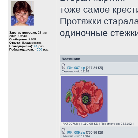
тоже самое крест
Протяжки старала
одиночные стежки
Зарегистрирован:
23 авг
2005, 05:30
Сообщения:
2108
Откуда:
Владивосток
Благодарил (а):
44
раз.
Поблагодарили:
4650
раз.
Вложения:
IRKf 007.zip
[217.84 КБ]
Скачиваний: 11181
IRKf 007f.jpg [ 119.05 КБ | Просмотров: 252142 ]
IRKf 009.zip
[730.96 КБ]
Скачиваний: 11784