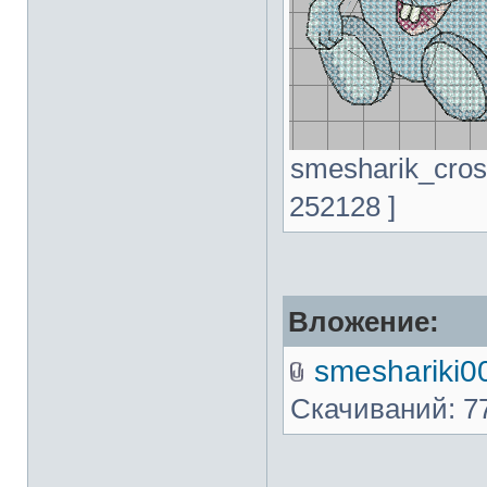
smesharik_cros
252128 ]
Вложение:
smeshariki0
Скачиваний: 7