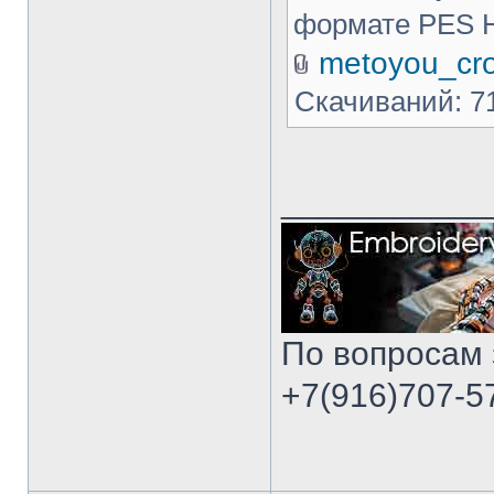
формате PES 
metoyou_cro
Скачиваний: 7
___________
По вопросам 
+7(916)707-57