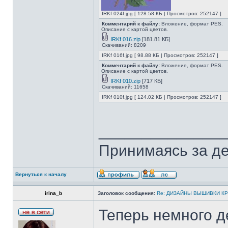
IRKf 024f.jpg [ 128.58 КБ | Просмотров: 252147 ]
Комментарий к файлу:
Вложение, формат PES.
Описание с картой цветов.
IRKf 016.zip
[181.81 КБ]
Скачиваний: 8209
IRKf 016f.jpg [ 98.88 КБ | Просмотров: 252147 ]
Комментарий к файлу:
Вложение, формат PES.
Описание с картой цветов.
IRKf 010.zip
[717 КБ]
Скачиваний: 11658
IRKf 010f.jpg [ 124.02 КБ | Просмотров: 252147 ]
______________
Принимаясь за де
Вернуться к началу
irina_b
Заголовок сообщения:
Re: ДИЗАЙНЫ ВЫШИВКИ К
Теперь немного д