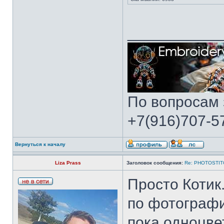
___________
По вопросам 
+7(916)707-57
Вернуться к началу
Liza Prass
Заголовок сообщения:
Re: PHOTOSTIT
Просто Котик
по фотограф
пока одноцв