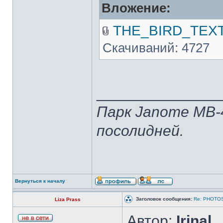
Вложение:
THE_BIRD_TEXT.
Скачиваний: 4727
______________
Парк Janome MB-
посолидней.
Вернуться к началу
Заголовок сообщения:
Re: PHOTOS
Liza Prass
Автор:
Irinal