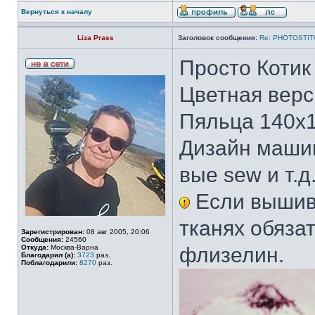
Вернуться к началу
Liza Prass
Заголовок сообщения:
Re: PHOTOSTIT
Просто Котик
Цветная верс
Пяльца 140х
Дизайн маши
вые sew и т.д
Если вышива
тканях обяза
Зарегистрирован:
08 авг 2005, 20:06
Сообщения:
24560
Откуда:
Москва-Варна
флизелин.
Благодарил (а):
3723
раз.
Поблагодарили:
8270
раз.