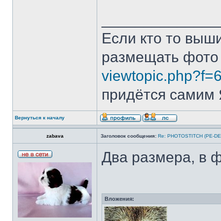
______________
Если кто то выш
размещать фото
viewtopic.php?f=
придётся самим Я
Вернуться к началу
zabava
Заголовок сообщения:
Re: PHOTOSTITCH (PE-DE
Два размера, в 
Вложения: