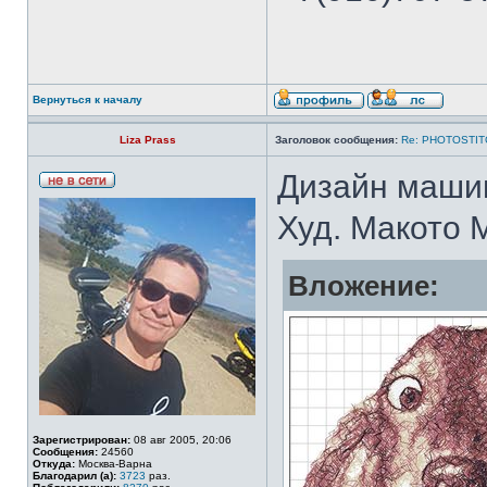
Вернуться к началу
Liza Prass
Заголовок сообщения:
Re: PHOTOSTIT
Дизайн маши
Худ. Макото 
Вложение:
Зарегистрирован:
08 авг 2005, 20:06
Сообщения:
24560
Откуда:
Москва-Варна
Благодарил (а):
3723
раз.