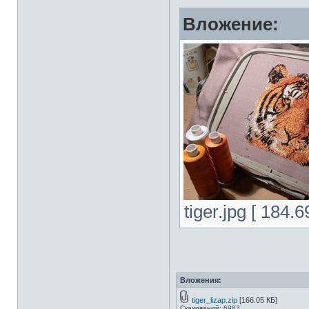
Вложение:
tiger.jpg [ 184
Вложения:
tiger_lizap.zip
[166.05 КБ]
Скачиваний: 6983