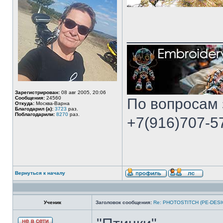
___________
Зарегистрирован:
08 авг 2005, 20:06
Сообщения:
24560
По вопросам 
Откуда:
Москва-Варна
Благодарил (а):
3723
раз.
Поблагодарили:
8270
раз.
+7(916)707-57
Вернуться к началу
Ученик
Заголовок сообщения:
Re: PHOTOSTITCH (PE-DESI