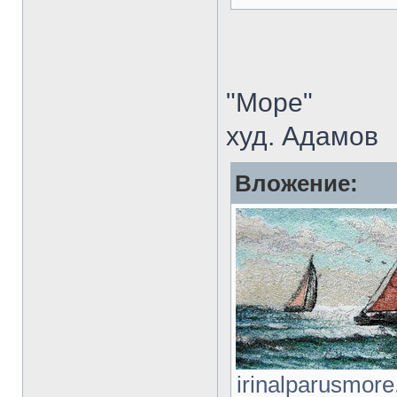
"Море"
худ. Адамов
Вложение:
irinalparusmore