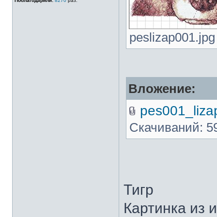
Поблагодарили:
8270
раз.
peslizap001.jpg
Вложение:
pes001_lizap
Скачиваний: 5
Тигр
Картинка из 