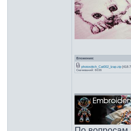
Вложения:
photostitch_Cat002_lzap.zip
[418.7
Скачиваний: 6036
___________
По вопросам 