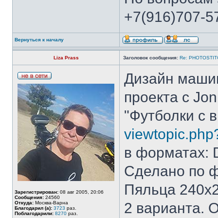
+7(916)707-57
Вернуться к началу
Liza Prass
Заголовок сообщения:
Re: PHOTOSTIT
Дизайн маши
проекта с Jon
"Футболки с 
viewtopic.ph
в форматах:
Сделано по 
Пяльца 240х
Зарегистрирован:
08 авг 2005, 20:06
Сообщения:
24560
Откуда:
Москва-Варна
2 варианта. 
Благодарил (а):
3723
раз.
Поблагодарили:
8270
раз.