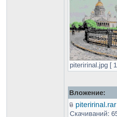
piteririnal.jpg 
Вложение:
piteririnal.rar
Скачиваний: 6