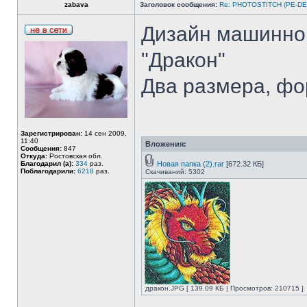
zabava
Заголовок сообщения:
Re: PHOTOSTITCH (PE-DE
Дизайн машинно
"Дракон"
Два размера, ф
Зарегистрирован:
14 сен 2009,
11:40
Вложения:
Сообщения:
847
Откуда:
Ростовская обл.
Благодарил (а):
334
раз.
Новая папка (2).rar
[672.32 КБ]
Поблагодарили:
6218
раз.
Скачиваний: 5302
дракон.JPG [ 139.09 КБ | Просмотров: 210715 ]