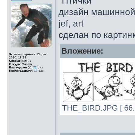
"Птички"
дизайн машинной 
jef, art
сделан по картин
Вложение:
Зарегистрирован:
24 дек
2010, 18:18
Сообщения:
71
Откуда:
Москва
Благодарил (а):
22
раз.
Поблагодарили:
17
раз.
THE_BIRD.JPG [ 66.8