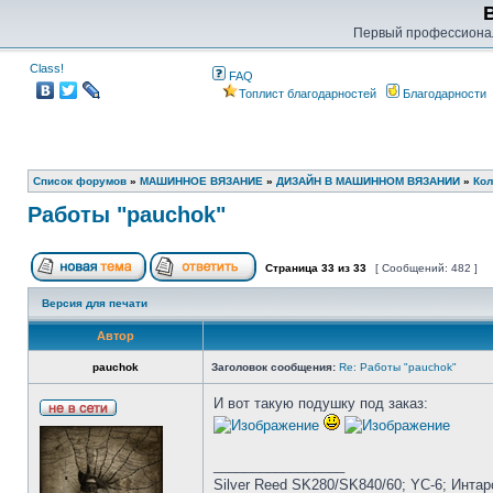
Первый профессиона
Class!
FAQ
Топлист благодарностей
Благодарности
Список форумов
»
МАШИННОЕ ВЯЗАНИЕ
»
ДИЗАЙН В МАШИННОМ ВЯЗАНИИ
»
Кол
Работы "pauchok"
Страница
33
из
33
[ Сообщений: 482 ]
Версия для печати
Автор
pauchok
Заголовок сообщения:
Re: Работы "pauchok"
И вот такую подушку под заказ:
_________________
Silver Reed SK280/SK840/60; YC-6; Интарси