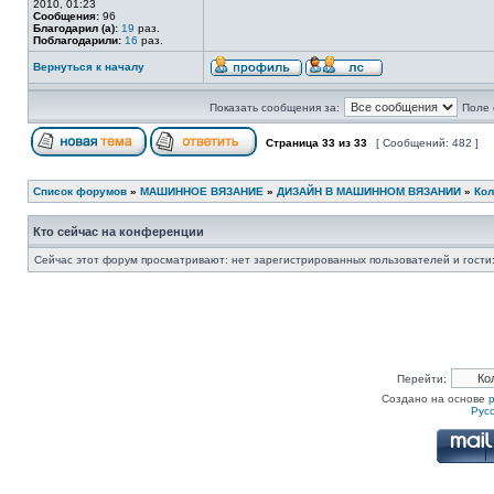
2010, 01:23
Сообщения:
96
Благодарил (а):
19
раз.
Поблагодарили:
16
раз.
Вернуться к началу
Показать сообщения за:
Поле 
Страница
33
из
33
[ Сообщений: 482 ]
Список форумов
»
МАШИННОЕ ВЯЗАНИЕ
»
ДИЗАЙН В МАШИННОМ ВЯЗАНИИ
»
Кол
Кто сейчас на конференции
Сейчас этот форум просматривают: нет зарегистрированных пользователей и гости:
Перейти:
Создано на основе
Рус