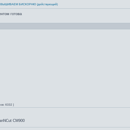
см: ВЫШИВАЕМ БИСКОРНЮ (действующий)
ентом готова
ов: 6332 ]
canNCut CM900