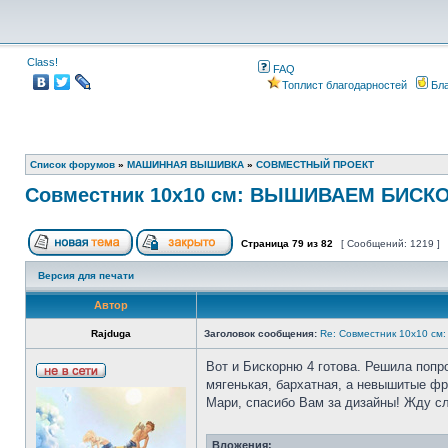
Class!
FAQ
Топлист благодарностей
Бла
Список форумов
»
МАШИННАЯ ВЫШИВКА
»
СОВМЕСТНЫЙ ПРОЕКТ
Совместник 10х10 см: ВЫШИВАЕМ БИСКО
Страница
79
из
82
[ Сообщений: 1219 ]
Версия для печати
Автор
Rajduga
Заголовок сообщения:
Re: Совместник 10х10 
Вот и Бискорню 4 готова. Решила попр
мягенькая, бархатная, а невышитые фр
Мари, спасибо Вам за дизайны! Жду 
Вложения: