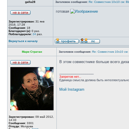
galla28
Заголовок сообщения:
Re: Совместник 10х10 см
готовая
Зарегистрирован:
31 янв
2016, 17:28
Сообщения:
18
Благодарил (а):
0 раз.
Поблагодарили:
24
раз.
Вернуться к началу
Мари Стратан
Заголовок сообщения:
Re: Совместник 10х10 
В этом совместнике больше всего диза
_________________
Запретов нет...
Единица смысла должна быть интеллектуально
Мой Instagram
Зарегистрирован:
09 май 2012,
14:33
Сообщения:
3301
Откуда:
Молдова