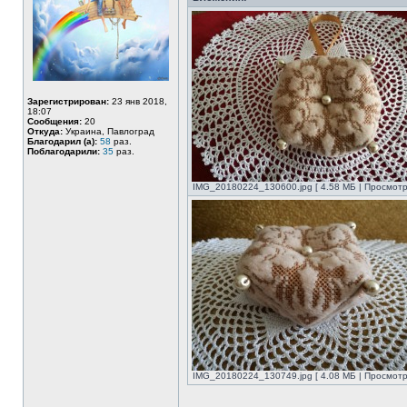
Зарегистрирован:
23 янв 2018,
18:07
Сообщения:
20
Откуда:
Украина, Павлоград
Благодарил (а):
58
раз.
Поблагодарили:
35
раз.
IMG_20180224_130600.jpg [ 4.58 МБ | Просмотр
IMG_20180224_130749.jpg [ 4.08 МБ | Просмотр