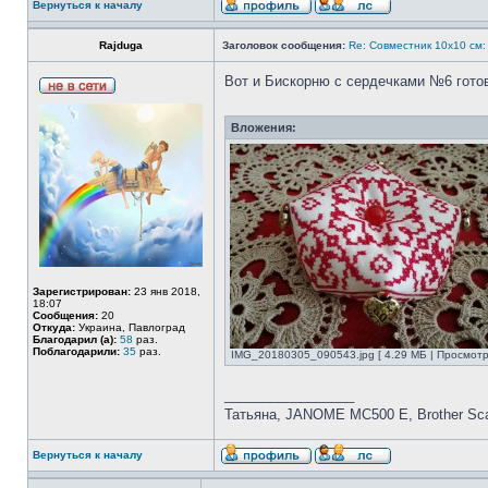
Вернуться к началу
Rajduga
Заголовок сообщения:
Re: Совместник 10х10 
Вот и Бискорню с сердечками №6 гото
Вложения:
Зарегистрирован:
23 янв 2018,
18:07
Сообщения:
20
Откуда:
Украина, Павлоград
Благодарил (а):
58
раз.
Поблагодарили:
35
раз.
IMG_20180305_090543.jpg [ 4.29 МБ | Просмотр
_________________
Татьяна, JANOME MC500 E, Brother S
Вернуться к началу