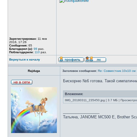
Зарегистрирован:
11 янв
2016, 17:26
Сообщения:
65
Благодарил (а):
98
раз.
Поблагодарили:
110
раз.
Вернуться к началу
Rajduga
Заголовок сообщения:
Re: Совместник 10х10 
Бискорню №6 готова. Такой симпатични
Вложения:
IMG_20180311_235450.jpg [ 3.7 МБ | Просмотров
_________________
Татьяна, JANOME MC500 E, Brother S