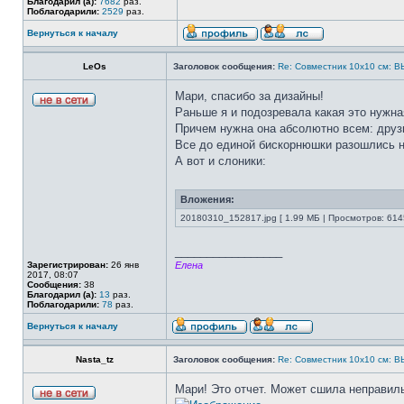
Благодарил (а):
7682
раз.
Поблагодарили:
2529
раз.
Вернуться к началу
LeOs
Заголовок сообщения:
Re: Совместник 10х10 см
Мари, спасибо за дизайны!
Раньше я и подозревала какая это нужна
Причем нужна она абсолютно всем: друз
Все до единой бискорнюшки разошлись н
А вот и слоники:
Вложения:
20180310_152817.jpg [ 1.99 МБ | Просмотров: 614
_________________
Зарегистрирован:
26 янв
Елена
2017, 08:07
Сообщения:
38
Благодарил (а):
13
раз.
Поблагодарили:
78
раз.
Вернуться к началу
Nasta_tz
Заголовок сообщения:
Re: Совместник 10х10 см
Мари! Это отчет. Может сшила неправиль