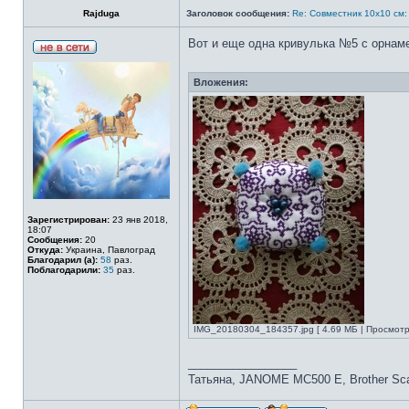
Rajduga
Заголовок сообщения:
Re: Совместник 10х10 
Вот и еще одна кривулька №5 с орнам
Вложения:
Зарегистрирован:
23 янв 2018,
18:07
Сообщения:
20
Откуда:
Украина, Павлоград
Благодарил (а):
58
раз.
Поблагодарили:
35
раз.
IMG_20180304_184357.jpg [ 4.69 МБ | Просмотр
_________________
Татьяна, JANOME MC500 E, Brother S